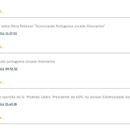
...
.
s sobre Press Release "Iluminação Portuguesa invade Alemanha"
14 11:27:01
...
.
ção portuguesa invade Alemanha
14 09:51:52
...
.
e opinião do Sr. Modesto Castro, Presidente da AIPI, no dossier Electricidade da
14 15:40:39
...
.