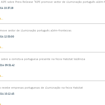
 AIPI sobre Press Release "AIPI promove sector de iluminação português além-f
14 10:37:18
...
.
omove sector de iluminação português além-fronteiras
14 12:53:00
...
.
 sobre a comitiva portuguesa presente na feira Habitat Valência
14 09:51:42
...
.
a recebe empresas portuguesas de iluminação na feira Habitat
14 10:12:45
...
.