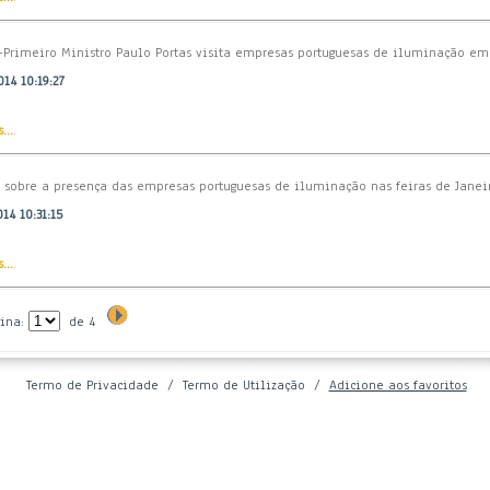
e-Primeiro Ministro Paulo Portas visita empresas portuguesas de iluminação em 
14 10:19:27
...
.
s sobre a presença das empresas portuguesas de iluminação nas feiras de Jane
14 10:31:15
...
.
ina:
de
4
Termo de Privacidade
/
Termo de Utilização
/
Adicione aos favoritos