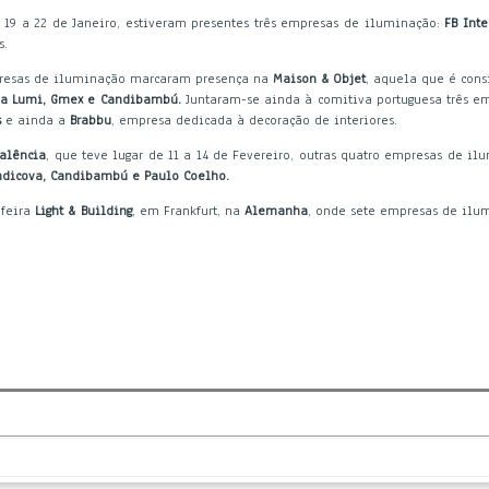
19 a 22 de Janeiro, estiveram presentes três empresas de iluminação:
FB Inte
s.
mpresas de iluminação marcaram presença na
Maison & Objet
, aquela que é cons
illa Lumi, Gmex e Candibambú.
Juntaram-se ainda à comitiva portuguesa três em
s
e ainda a
Brabbu
, empresa dedicada à decoração de interiores.
Valência
, que teve lugar de 11 a 14 de Fevereiro, outras quatro empresas de i
andicova, Candibambú e Paulo Coelho.
 feira
Light & Building
, em Frankfurt, na
Alemanha
, onde sete empresas de ilum