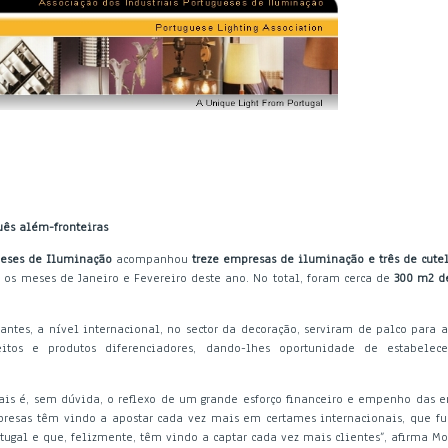
uês além-fronteiras
gueses de Iluminação
acompanhou
treze empresas de iluminação e três de cutel
 os meses de Janeiro e Fevereiro deste ano. No total, foram cerca de
300 m2 d
tantes, a nível internacional, no sector da decoração, serviram de palco para
itos e produtos diferenciadores, dando-lhes oportunidade de estabelece
nais é, sem dúvida, o reflexo de um grande esforço financeiro e empenho das
mpresas têm vindo a apostar cada vez mais em certames internacionais, que
ugal e que, felizmente, têm vindo a captar cada vez mais clientes”, afirma Mod