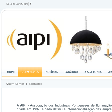
Select Language
▼
HOME
QUEM SOMOS
NOTÍCIAS
CATÁLOGO
A SUA CONTA
AS
Quem Somos
|
Contactos
A
AIPI
- Associação dos Industriais Portugueses de Iluminação 
criada em 1997, e cedo definiu a internacionalização das empr