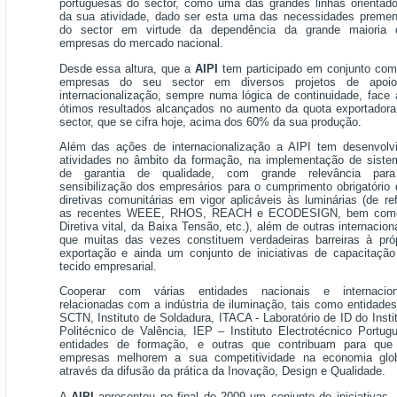
portuguesas do sector, como uma das grandes linhas orientado
da sua atividade, dado ser esta uma das necessidades premen
do sector em virtude da dependência da grande maioria 
empresas do mercado nacional.
Desde essa altura, que a
AIPI
tem participado em conjunto com
empresas do seu sector em diversos projetos de apoi
internacionalização, sempre numa lógica de continuidade, face
ótimos resultados alcançados no aumento da quota exportadora
sector, que se cifra hoje, acima dos 60% da sua produção.
Além das ações de internacionalização a AIPI tem desenvolvi
atividades no âmbito da formação, na implementação de siste
de garantia de qualidade, com grande relevância par
sensibilização dos empresários para o cumprimento obrigatório
diretivas comunitárias em vigor aplicáveis às luminárias (de ref
as recentes WEEE, RHOS, REACH e ECODESIGN, bem com
Diretiva vital, da Baixa Tensão, etc.), além de outras internacion
que muitas das vezes constituem verdadeiras barreiras à próp
exportação e ainda um conjunto de iniciativas de capacitação
tecido empresarial.
Cooperar com várias entidades nacionais e internacion
relacionadas com a indústria de iluminação, tais como entidade
SCTN, Instituto de Soldadura, ITACA - Laboratório de ID do Insti
Politécnico de Valência, IEP – Instituto Electrotécnico Portug
entidades de formação, e outras que contribuam para que
empresas melhorem a sua competitividade na economia glob
através da difusão da prática da Inovação, Design e Qualidade.
A
AIPI
apresentou no final de 2009 um conjunto de iniciativas 