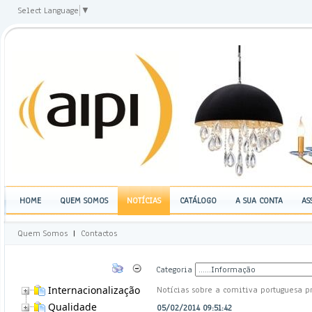
Select Language
▼
HOME
QUEM SOMOS
NOTÍCIAS
CATÁLOGO
A SUA CONTA
AS
Quem Somos
|
Contactos
Categoria
Internacionalização
Notícias sobre a comitiva portuguesa p
Qualidade
05/02/2014 09:51:42