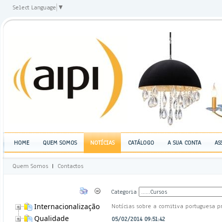
Select Language
▼
HOME
QUEM SOMOS
NOTÍCIAS
CATÁLOGO
A SUA CONTA
AS
Quem Somos
|
Contactos
Categoria
Internacionalização
Notícias sobre a comitiva portuguesa p
Qualidade
05/02/2014 09:51:42